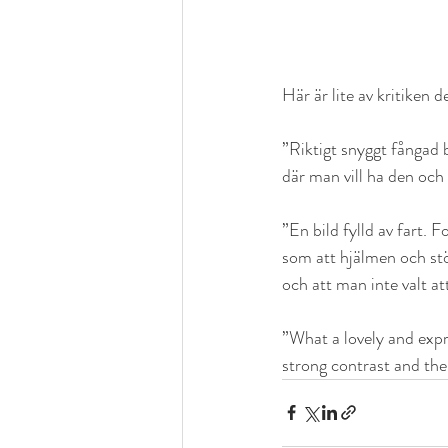
Här är lite av kritiken d
”Riktigt snyggt fångad b
där man vill ha den och
”En bild fylld av fart. 
som att hjälmen och stö
och att man inte valt at
”What a lovely and expres
strong contrast and the