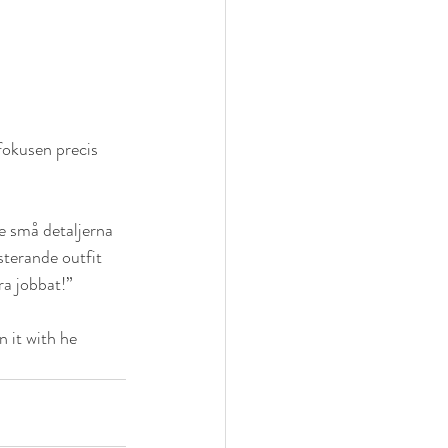
fokusen precis 
e små detaljerna 
sterande outfit 
ra jobbat!”
n it with he 