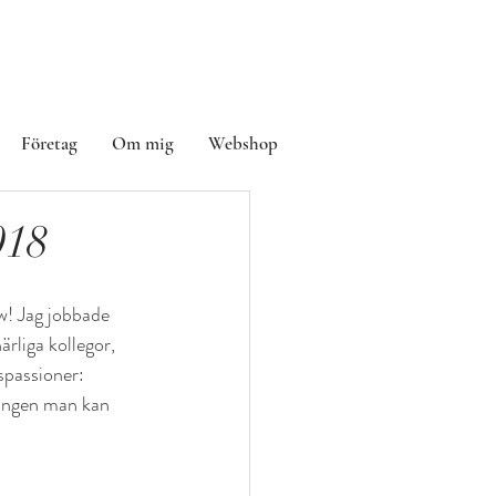
Företag
Om mig
Webshop
018
! Jag jobbade 
ärliga kollegor, 
spassioner: 
ningen man kan 