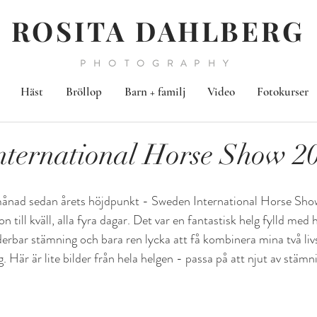
ROSITA DAHLBERG
PHOTOGRAPHY
Häst
Bröllop
Barn + familj
Video
Fotokurser
ternational Horse Show 2
månad sedan årets höjdpunkt - Sweden International Horse Show
till kväll, alla fyra dagar. Det var en fantastisk helg fylld med h
derbar stämning och bara ren lycka att få kombinera mina två liv
. Här är lite bilder från hela helgen - passa på att njut av stäm