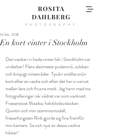
ROSITA
DAHLBERG
PHOTOGRAPHY
14 feb. 2018
En kort vinter i Stockholm
Den veckan vi hade vinter här i Stockholm var 
underbar! Flera decimeter pudersnö, solsken 
och krispigt vinterväder. Tyvärr smälte snön 
bort efter en vecka och efter det har vi varvat 
mellan lera och frusna mark. Jag hann med tre 
fotograferingar när vädret var som vackrast. 
Frieserstoet Maaike, halvblodsvalacken 
Quintin och min stammismodell, 
frieserhingsten Rink gjorde sig fina framför 
min kamera. Se och njut av dessa vackra 
hästar!